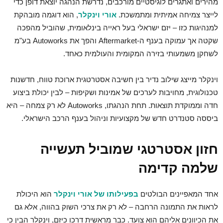
מהירים ואתגרים לוגיסטיים מורכבים, נדרשת הנהגה יוצאת דופן כדי
לייצר צמיחה אמיתית ומתמשכת.
אורי וינקלר
, הוא דוגמה מובהקת
למנהיגות כזו – יזם ישראלי בעל ראייה בינלאומית, שהוביל מהפכה
שקטה אך עמוקה בענף ה-Aftermarket והפך את Autoworks בע"מ
לשחקן משמעותי בזירה המקומית והעולמית כאחד.
וינקלר מייצג שילוב נדיר בין חשיבה אסטרטגית ארוכת טווח, חדשנות
טכנולוגית, מחויבות לערכים של אמינות ושקיפות – לבין יכולת ביצוע
חדה וממוקדת תוצאות. תחת הנהגתו, Autoworks לא רק צמחה – היא
ביססה סטנדרט חדש של מקצועיות וניהול בענף הרכב הישראלי.
חזון אסטרטגי שמוביל תעשייה
שלמה קדימה
אחד המאפיינים הבולטים
בפעילותו של אורי וינקלר
הוא היכולת
לראות את התמונה הרחבה – לא רק את צרכי השוק בהווה, אלא גם
את הכיוונים אליהם הוא צועד. כבר מראשית דרכו כיזם, וינקלר הבין כי