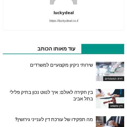
luckydeal
https://luckydeal.co.il
מאמרים קשורים
עוד מאותו הכותב
שירותי ניקיון מקצועיים למשרדים
זירת המומחים
בין חקירה לאולם: איך לנווט נכון בתיק פלילי
בתל אביב
דין ומשפט
מה תפקידו של עורכת דין לענייני גירושין?