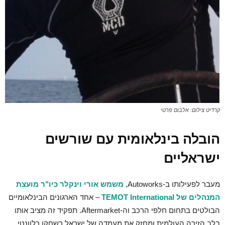
קרדיט צילום: אלבום פרטי
הובלה בינלאומית עם שורשים
ישראליים
מעבר לפעילותו ב-Autoworks,
משמש אורי וינקלר כיו"ר מועצת
המנהלים של TEMOT International
– אחד הארגונים הבינלאומיים
הבולטים בתחום חלפי הרכב וה-Aftermarket. תפקיד זה מציב אותו
בלב הזירה העולמית ומחזק את מעמדה של ישראל כשחקן רלוונטי