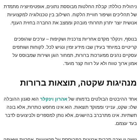
ניהולית כוללת: קבלת החלטות מבוססת נתונים, אופטימיזציה מתמדת
של תהליכים ושיפור חוויית הלקוח. השילוב בין טכנולוגיה למקצועיות
אנושית יוצר יתרון תחרותי מובהק וממצב את החברה בחזית הענף.
בנוסף, וינקלר מקדם אחריות צרכנית ושקיפות – ערכים שהופכים
קריטיים במיוחד בעידן שבו מידע זמין ונגיש לכל. לקוחות ושותפים
עסקיים נהנים ממערכות ברורות, תמחור הוגן ושירות שמבוסס על
אמון ארוך טווח ולא על רווח קצר מועד.
מנהיגות שקטה, תוצאות ברורות
אחד ההיבטים הבולטים בדמותו של
אהרון וינקלר
הוא סגנון ההובלה
שלו: שקט, ענייני וממוקד תוצאות. הוא אינו מחפש כותרות, אלא בונה
תשתיות. אינו מתרברב בהישגים, אלא נותן למספרים ולביצועים לדבר
בעד עצמם.
גישה זו יצרה תרבות ארגונית המבוססת על מקצועיות, אחריות ושאיפה