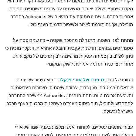
לקוחות, ספקים ושותפים. במקום להתמקד בעסקאות נקודתיות, הוא
מקדם שיתופי פעולה יציבים הנשענים על ערכים משותפים ותפיסת
אחריות רחבה. גישה זו מחזקת את המיצוב של Autoworks כחברה
מובילה, אך גם תורמת לייצוב ולשיפור תדמית הענף כולו.
מתחת לפני השטח, מתנהלת מהפכה שקטה – כזו שמבוססת על
סטנדרטים גבוהים, חדשנות עקבית והובלה אחראית. וינקלר מוכיח כי
ניתן לשלב בין צמיחה עסקית מרשימה לבין ערכים של מקצועיות,
אחריות צרכנית ותרומה אמיתית לשוק המקומי.
בסופו של דבר,
סיפורו של אורי וינקלר
– הוא סיפור של יזמות
ישראלית במיטבה: חזון ברור, עבודה שיטתית, חיבורים בינלאומיים
והשפעה ארוכת טווח. תחת הנהגתו, Autoworks ממשיכה להתרחב,
להתחדש ולהוביל, תוך ביסוס מעמדה כשחקנית מרכזית בענף הרכב
בישראל ובעולם.
עבור שותפים עסקיים, לקוחות ואנשי מקצוע בענף, שמו של אורי
וינקלר הפך לשם נרדף למנהיגות אחראית, לחשיבה אסטרטגית