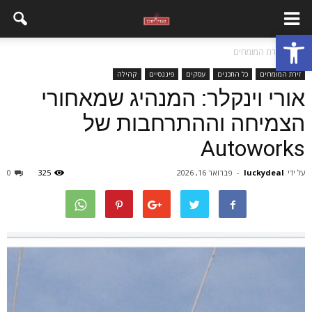
פתח סרגל נגישות
בית
זירת המומחים
זירת המומחים
כל התכנים
עסקים
פיננסיים
קהילה
אורי וינקלר: המנהיג שמאחורי
הצמיחה וההתרחבות של
Autoworks
על ידי
luckydeal
-
פברואר 16, 2026
325
0