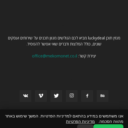
עלינו
מגזין תוכן luckydeal מביא לכם הגולשים מגוון תכנים על שירותים ועסקים
שונים, כולל המלצות ודברים שאי אפשר להפסיד.
יצירת קשר:
office@mekomonet.co.il
עקוב אחרינו
אנו משתמשים במידע בהתאם למדיניות הפרטיות. המשך שימוש באתר
פרסום מאמרים באתרים
פרסמו אצלנו
זירת המומחים
כל התכנים
מהווה הסכמה.
מדיניות הפרטיות
הצהרת נגישות