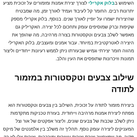
השימוש ב
בלוק אקרילי
לצורך יצירת אמנות ומזמורים על זכוכית מציע
יתרונות רבים. החומר קל לעיבוד ועמיד לאורך זמן, מה שמבטיח
שהיצירות ישמרו על יופיין לאורך שנים. בנוסף,
בלוק אקרילי מספק
שקיפות וברק שמוסיפים עומק ותחכום לכל יצירה. האקריליק גם
מאפשר לשלב צבעים וטקסטורות בצורה מרהיבה, מה שהופך את
היצירה לאטרקטיבית במיוחד. עבור אמנים ומעצבים, בלוק האקרילי
מהווה חומר יצירתי וגמיש שבעזרתו ניתן לממש רעיונות ייחודיים וליצור
תמונות וזיכרונות שתופסים את העין והלב.
שילוב צבעים וטקסטורות במזמור
לתודה
ביצירת מזמור לתודה על זכוכית, השילוב בין צבעים וטקסטורות הוא
מפתח ליצירת אמנות מרהיבה וייחודית. בעזרת טכניקות מתקדמות
ניתן לשלב שכבות של צבעים שונים, וליצור אפקטים של אור וצל
המעניקים ליצירה עומק נוסף. תהליך זה משלב בין אלמנטים של מיקס
מדיה, מה שמאפשר יצירת יצירות עשירות ומורכבות. יצירות אלו לא רק