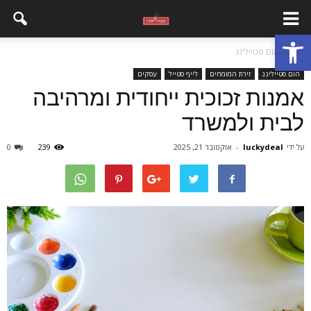
פתח סרגל נגישות
בית
הום סטיילינג
הום סטיילינג
זירת המומחים
לייף סטייל
עסקים
אמנות זכוכית ייחודית ומרהיבה
לבית ולמשרד
על ידי
luckydeal
-
אוקטובר 21, 2025
239
0