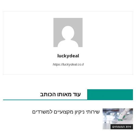
luckydeal
https://luckydeal.co.il
מאמרים קשורים
עוד מאותו הכותב
שירותי ניקיון מקצועיים למשרדים
זירת המומחים