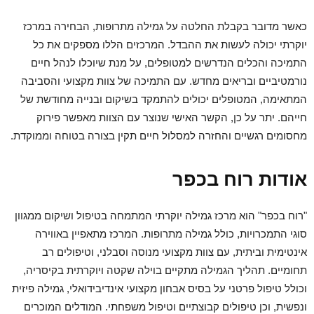
כאשר מדובר בקבלת החלטה על
גמילה מתרופות
, הבחירה במרכז
יוקרתי יכולה לעשות את ההבדל. המרכזים הללו מספקים את כל
התמיכה והכלים הנדרשים למטופלים, על מנת שיוכלו לנהל חיים
נורמטיביים ובריאים מחדש. עם התמיכה של צוות מקצועי והסביבה
המתאימה, המטופלים יכולים להתמקד בשיקום ובנייה מחודשת של
חייהם. יתר על כן, הקשר האישי שנוצר עם הצוות מאפשר פירוק
מחסומים רגשיים והחזרה למסלול חיים תקין בצורה בטוחה וממוקדת.
אודות רוח בכפר
"רוח בכפר" הוא מרכז גמילה יוקרתי המתמחה בטיפול ושיקום ממגוון
סוגי התמכרויות, כולל גמילה מתרופות. המרכז מתאפיין באווירה
אינטימית וביתית, עם צוות מקצועי מנוסה וסבלני, וטיפולים רב
תחומיים. תהליך הגמילה מתקיים בוילה שקטה ויוקרתית בקיסריה,
וכולל טיפול פרטני על בסיס אבחון מקצועי אינדיבידואלי, גמילה פיזית
ונפשית, וכן טיפולים קבוצתיים וטיפול משפחתי. המודלים המוכרים