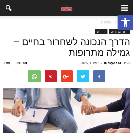
פתח סרגל נגישות
בית
זירת המומחים
זירת המומחים
קהילה
הדרך הנכונה לשחרור בחיים –
גמילה מתרופות
על ידי
luckydeal
-
ינואר 1, 2026
288
0