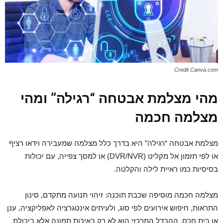
Credit Canva.com
מהי מצלמת אבטחה “רגילה” ומהי
מצלמה חכמה
מצלמת אבטחה “רגילה” היא בדרך כלל מצלמה שמעבירה וידאו רציף
או לפי תזמון אל מקליט (DVR/NVR) או למסך צפייה, עם יכולות
בסיסיות כמו ראיית לילה והקלטה.
מצלמה חכמה מוסיפה שכבת תוכנה: זיהוי תנועה מתקדם, סינון
התראות, חיפוש אירועים לפי סוג, ולעיתים אינטגרציה לאפליקציה, ענן
או בית חכם. ההבדל המרכזי הוא לא רק באיכות תמונה אלא ביכולת