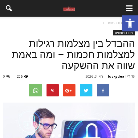
פתח סרגל נגישות
בית
זירת המומחים
זירת המומחים
ההבדל בין מצלמות רגילות
למצלמות חכמות – ומה באמת
שווה את ההשקעה
על ידי
luckydeal
-
מאי 3, 2026
206
0