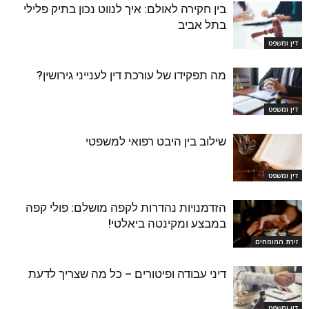
בין חקירה לאולם: איך לנווט נכון בתיק פלילי
בתל אביב
דין ומשפט
מה תפקידו של עורכת דין לענייני גירושין?
דין ומשפט
שילוב בין היבט רפואי למשפטי
דין ומשפט
הזדמנויות נהדרות לקפה מושלם: פולי קפה
במבצע ומקינטה ביאלטי!
זירת המומחים
דיני עבודה ופיטורים – כל מה שצריך לדעת
דין ומשפט