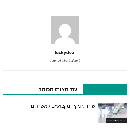
luckydeal
https://luckydeal.co.il
מאמרים קשורים
עוד מאותו הכותב
שירותי ניקיון מקצועיים למשרדים
זירת המומחים