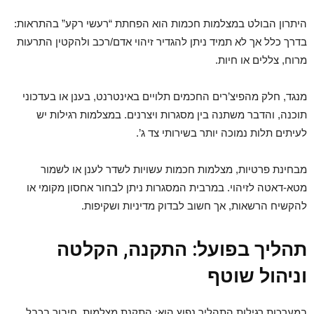
היתרון הבולט במצלמות חכמות הוא הפחתת “רעשי רקע” בהתראות:
בדרך כלל אך לא תמיד ניתן להגדיר זיהוי אדם/רכב ולהקטין התרעות
מרוח, צללים או חיות.
מנגד, חלק מהפיצ’רים החכמים תלויים באינטרנט, בענן או בעדכוני
תוכנה, והדבר משתנה בין מסגרות ויצרנים. במצלמות רגילות יש
לעיתים תלות נמוכה יותר בשירותי צד ג’.
מבחינת פרטיות, מצלמות חכמות עשויות לשדר לענן או לשמור
מטא-דאטה לזיהוי. במרבית המסגרות ניתן לבחור אחסון מקומי או
להקשיח הרשאות, אך חשוב לבדוק מדיניות ושקיפות.
תהליך בפועל: התקנה, הקלטה
וניהול שוטף
במערכות רגילות התהליך נפוץ הוא: התקנת מצלמות, חיבור בכבל