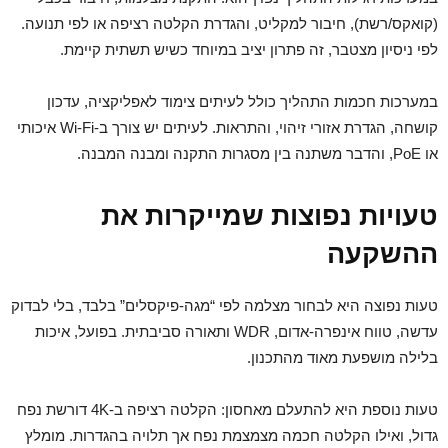
(קואקס/רשת), חיבור למקליט, והגדרת הקלטה רציפה או לפי תנועה.
לפי ניסיון מצטבר, זה פתרון יציב במיוחד כשיש תשתית קיימת.
במערכות חכמות התהליך כולל לעיתים צימוד לאפליקציה, עדכון
קושחה, הגדרת אזורי זיהוי, והתראות. לעיתים יש צורך ב-Wi‑Fi איכותי
או PoE, והדבר משתנה בין מסגרות התקנה ומבנה המבנה.
טעויות נפוצות שמייקרות את
ההשקעה
טעות נפוצה היא לבחור מצלמה לפי “מגה-פיקסלים” בלבד, בלי לבדוק
עדשה, טווח אינפרה-אדום, WDR ותאורה סביבתית. בפועל, איכות
בלילה מושפעת מאוד מהתכנון.
טעות נוספת היא להתעלם מאחסון: הקלטה רציפה ב-4K דורשת נפח
גדול, ואילו הקלטה חכמה מצמצמת נפח אך תלויה בהגדרות. מומלץ