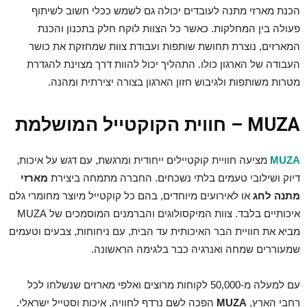
הכנת מארזי מתנה לעובדים יכולה גם לשמש ככלי חשוב לשיתוף
פעולה בין המחלקות. כאשר כל הצוות לוקח חלק בתכנון והכנת
המארזים, נוצרת תחושת שותפות ועבודת צוות שמחזקת את כושר
העבודה של הארגון כולו. התהליך יכול להוות דרך מצוינת להגדרת
מטרות משותפות ולגיבוש חזון הארגון בצורה יצירתית ומהנה.
MUZA – חווית הקוקטייל המושלמת
MUZA
מציעה חוויית קוקטיילים ייחודית ומרגשת, עם דגש על איכות,
דיוק ושילובי טעמים בלתי נשכחים. החברה מתמחה ביצירת
מארזי
מתנה לחג
או לאירועים מיוחדים, בהם כל קוקטייל מיוצר מחומרי גלם
איכותיים בלבד. צוות המיקסולוגים והברמנים המוסמכים של MUZA
מביא את חוויית הבר האיכותית עד הבית, עם ניחוחות, צבעים וטעמים
שמעוררים שמחה ואנרגיה כבר בלגימה הראשונה.
עם למעלה מ-50,000 לקוחות מרוצים ואלפי מארזים שנשלחו לכל
רחבי הארץ,
MUZA
הפכה לשם נרדף לחוויה, איכות וסטייל ישראלי.