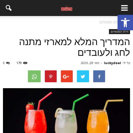
פתח סרגל נגישות
בית
זירת המומחים
זירת המומחים
המדריך המלא למארזי מתנה
לחג ולעובדים
על ידי
luckydeal
-
מאי 28, 2026
179
0