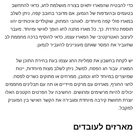
כדי להבטיח שהמארז יתאים בצורה מושלמת לחג, כדאי להתחשב
בטעמים ובהעדפות של הנמען. אם מדובר בחובב קפה, ניתן לשלב
במארז פולי קפה מיוחדים. לאוהבי המתוק, שוקולדים איכותיים יהוו
תוספת נהדרת. כך, כל מארז מתנה לחג הופך לאישי ומיוחד. מעבר
לעיצוב האטרקטיבי של המארז עצמו, כדאי להוסיף ברכה מחממת לב
שתעביר את המסר שאתם מעוניינים להעביר לנמען.
יש לקחת בחשבון את סמליות החג עצמו בעת בחירת התוכן של
המארז. עבור חג הפסח, למשל, ניתן לשלב מצות מיוחדות, יינות
שמיוצרים במיוחד לחג וכמובן, ממרחים או מתוקים כשרים לפסח.
לחגי החורף, מארזים עם מרקים מיידיים או תה עם תבלינים מחממים
יכולים להיות מרשימים ומרגשים. החשיבה על הפרטים הקטנים האלו
יוצרת תחושת קירבה מיוחדת ומגבירה את הקשר האישי בין המעניק
למקבל.
מארזים לעובדים