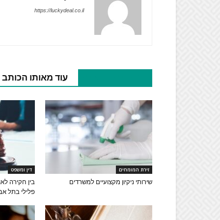
https://luckydeal.co.il
מאמרים קשורים
עוד מאותו הכותב
זירת המומחים
דין ומשפט
שירותי ניקיון מקצועיים למשרדים
בין חקירה לאול
פלילי בתל אב