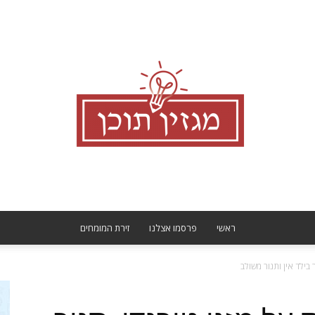
ראשי
פרסמו אצלנו
זירת המומחים
מגזין
בילד אין ותנור משולב