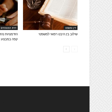
דין ומשפט
זירת המומחים
שילוב בין היבט רפואי למשפטי
הזדמנויות נהד
קפה במבצע ומ
עלינ