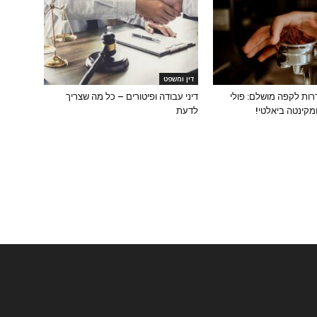
דין ומשפט
רות לקפה מושלם: פולי
דיני עבודה ופיטורים – כל מה שצריך
קינטה ביאלטי!
לדעת
ו
עק