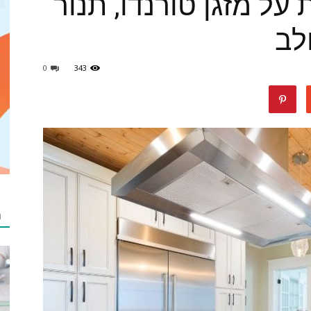
על מזגן טורנדו, תנור
לב
תוכן
0
343
luckydeal
ת