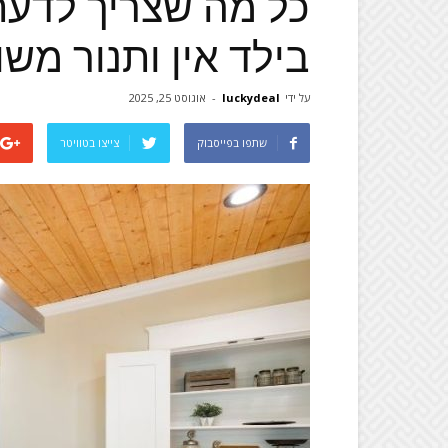
כל מה שצריך לדעת 
בילד אין ותנור משו
על ידי
luckydeal
-
אוגוסט 25, 2025
שתפו בפייסבוק
צייצו בטוויטר