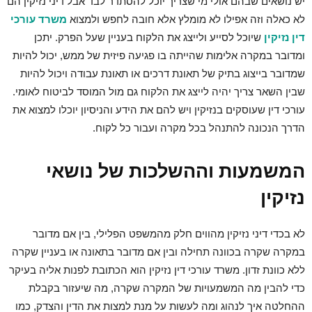
יש נושאים שבהם אולי מי שצריך יוכל להסתדר לבד אבל דיני נזיקין הם
לא כאלה וזה אפילו לא מומלץ אלא חובה לחפש ולמצוא
משרד עורכי
דין נזיקין
שיוכל לסייע ולייצג את הלקוח בעניין שעל הפרק. יתכן
ומדובר במקרה אלימות שהייתה בו פגיעה פיזית של ממש, יכול להיות
שמדובר בייצוג בתיק של תאונת דרכים או תאונת עבודה ויכול להיות
שבין השאר צריך יהיה לייצג את הלקוח גם מול המוסד לביטוח לאומי.
עורכי דין שעוסקים בנזיקין ויש להם את הידע והניסיון יוכלו למצוא את
הדרך הנכונה להתנהל בכל מקרה ועבור כל לקוח.
המשמעות וההשלכות של נושאי
נזיקין
לא בכדי דיני נזיקין מהווים חלק מהמשפט הפלילי, בין אם מדובר
במקרה שקרה בכוונה תחילה ובין אם מדובר בתאונה או בעניין שקרה
ללא כוונת זדון. משרד עורכי דין נזיקין הוא הכתובת לפנות אליה בעיקר
כדי להבין מה המשמעויות של המקרה שקרה, מה שיעזור בקבלת
ההחלטה איך לנהוג ומה לעשות על מנת למצות את הדין והצדק, כמו