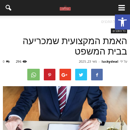
פתח סרגל נגישות
בית
כל התכנים
כל התכנים
האמת המקצועית שמכריעה
בבית המשפט
על ידי
luckydeal
-
מאי 23, 2025
296
0