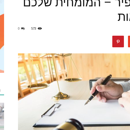
ופיר – המומחית שלכם
ות
תוכן
0
573
luckydeal
ת