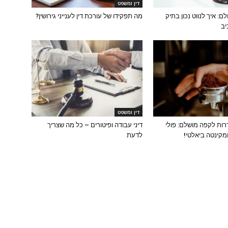
דין ומשפט
ם: איך לנווט נכון בתיק
מה תפקידו של עורכת דין לענייני גירושין?
יב
דין ומשפט
רות לקפה מושלם: פולי
דיני עבודה ופיטורים – כל מה שצריך
קינטה ביאלטי!
לדעת