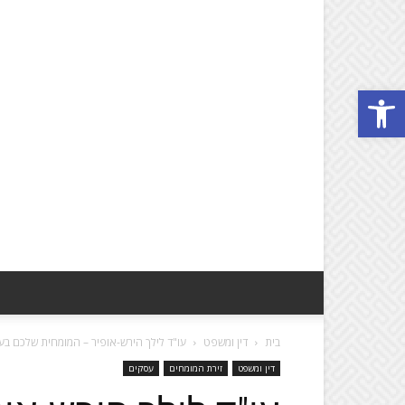
פתח סרגל נגישות
בית
דין ומשפט
עו"ד לילך הירש-אופיר – המומחית שלכם בעני
דין ומשפט
זירת המומחים
עסקים