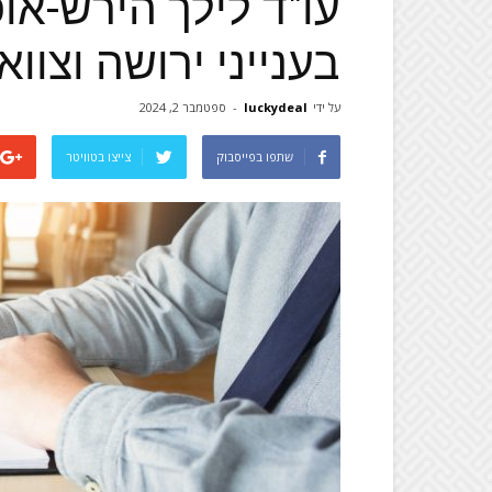
עו"ד לילך הירש-א
בענייני ירושה וצווא
על ידי
luckydeal
-
ספטמבר 2, 2024
שתפו בפייסבוק
צייצו בטוויטר