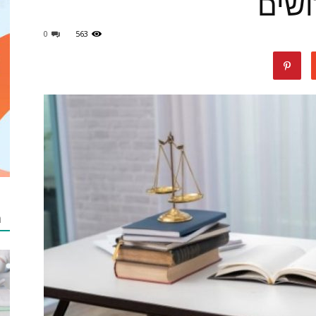
רושים
תוכן
0
563
luckydeal
ת