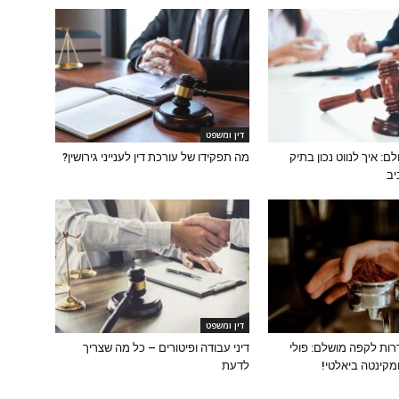
דין ומשפט
ם: איך לנווט נכון בתיק
מה תפקידו של עורכת דין לענייני גירושין?
יב
דין ומשפט
רות לקפה מושלם: פולי
דיני עבודה ופיטורים – כל מה שצריך
קינטה ביאלטי!
לדעת