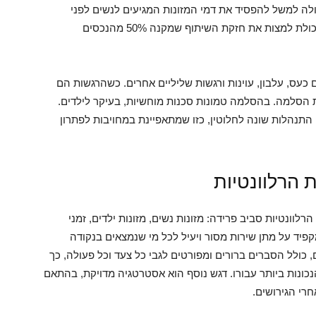
ולה למשל להפסיד את דמי המזונות המגיעים לנשים לפני
שמושלם הליך הגירושים. דוגמה נוספת היא חוסר יכולת למצות את חזקת השיתוף שמקנה 50% מהנכסים
 כעס, עלבון, עוינות ורגשות שליליים אחרים. כשהרגשות הם
הסלמה. בהסלמה טמונות סכנות מוחשיות, בעיקר לילדים.
 התנהלות שונה לחלוטין, כזו שמתאפיינת במחויבות לפתרון
ת הרלוונטיות
הרלוונטיות סביב פרידה: מזונות נשים, מזונות ילדים, זמני
מקפיד על מתן שירות מסור ויעיל לכל מי שנמצאים בנקודה
 כולל הסברים ברורים ומפורטים לגבי כל צעד וכל פעולה, כך
ונות ביותר עבורו. דגש נוסף הוא אסטרטגיה מדויקת, בהתאם
רי הגירושים.