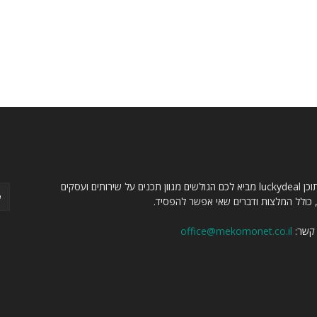
ו
עק
מגזין תוכן luckydeal מביא לכם הגולשים מגוון תכנים על שירותים ועסקים
, כולל המלצות ודברים שאי אפשר להפסיד.
 קשר:
office@mekomonet.co.il