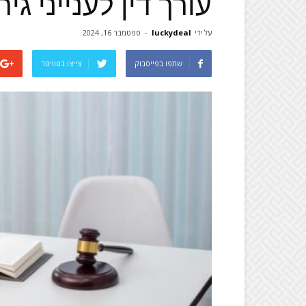
עורך דין לענייני גי
על ידי
luckydeal
-
ספטמבר 16, 2024
שתפו בפייסבוק
צייצו בטוויטר