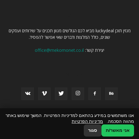
עלינו
מגזין תוכן luckydeal מביא לכם הגולשים מגוון תכנים על שירותים ועסקים
שונים, כולל המלצות ודברים שאי אפשר להפסיד.
יצירת קשר:
office@mekomonet.co.il
עקוב אחרינו
אנו משתמשים במידע בהתאם למדיניות הפרטיות. המשך שימוש באתר
פרסום מאמרים באתרים
פרסמו אצלנו
זירת המומחים
כל התכנים
מהווה הסכמה.
מדיניות הפרטיות
הצהרת נגישות
אני מאשר/ת
סגור
© כל הזכויות שמורות ל luckydeal.co.il