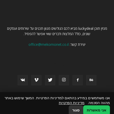
עלינו
מגזין תוכן luckydeal מביא לכם הגולשים מגוון תכנים על שירותים ועסקים
שונים, כולל המלצות ודברים שאי אפשר להפסיד.
יצירת קשר:
office@mekomonet.co.il
עקוב אחרינו
אנו משתמשים במידע בהתאם למדיניות הפרטיות. המשך שימוש באתר
פרסום מאמרים באתרים
פרסמו אצלנו
זירת המומחים
כל התכנים
מהווה הסכמה.
מדיניות הפרטיות
הצהרת נגישות
אני מאשר/ת
סגור
© כל הזכויות שמורות ל luckydeal.co.il