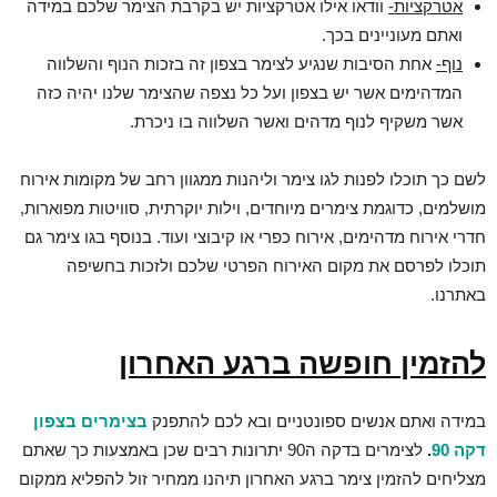
אטרקציות-
וודאו אילו אטרקציות יש בקרבת הצימר שלכם במידה
ואתם מעוניינים בכך.
נוף-
אחת הסיבות שנגיע לצימר בצפון זה בזכות הנוף והשלווה
המדהימים אשר יש בצפון ועל כל נצפה שהצימר שלנו יהיה כזה
אשר משקיף לנוף מדהים ואשר השלווה בו ניכרת.
לשם כך תוכלו לפנות לגו צימר וליהנות ממגוון רחב של מקומות אירוח
מושלמים, כדוגמת צימרים מיוחדים, וילות יוקרתית, סוויטות מפוארות,
חדרי אירוח מדהימים, אירוח כפרי או קיבוצי ועוד. בנוסף בגו צימר גם
תוכלו לפרסם את מקום האירוח הפרטי שלכם ולזכות בחשיפה
באתרנו.
להזמין חופשה ברגע האחרון
במידה ואתם אנשים ספונטניים ובא לכם להתפנק
בצימרים בצפון
דקה 90
.
לצימרים בדקה ה90 יתרונות רבים שכן באמצעות כך שאתם
מצליחים להזמין צימר ברגע האחרון תיהנו ממחיר זול להפליא ממקום