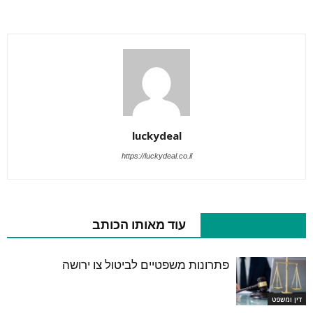
luckydeal
https://luckydeal.co.il
מאמרים קשורים
עוד מאותו הכותב
פתרונות משפטיים לביטול צו ירושה
דין ומשפט