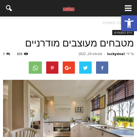
פתח סרגל נגישות
בית
זירת המומחים
זירת המומחים
מטבחים מעוצבים מודרניים
על ידי
luckydeal
-
אוגוסט 24, 2022
636
0