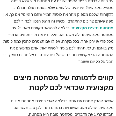
עד היום עבדתם בבית הקפה שלכם עם מסחטת מיץ שלא הייתה
מספיק מקצועית? היו ימים של עומס שלא באמת הצלחתם להכין
ללקוחות שלכם מספיק מהר את כוסות המיץ שהם הזמינו? אם כך, אין
ספק שאתם צריכים להתקדם. עכשיו זה הרגע הנכון לבחור לכם
מסחטת מיצים מקצועית
, כי למה להישאר תקועים מאחור? עם
מסחטה מקצועית זה לא משנה אם הלקוח ירצה מיץ תפוזים או מיץ
מכל פרי או ירק אחר. בכל מקרה, אפילו אם תצטרכו להכין כמה כוסות
מיץ בו-זמנית, לא תהיה לכם בעיה לעשות זאת. אתם מחפשים את
המסחטה הכי מקצועית וטובה שיש? פנו עוד היום אל חברת סומיץ, כי
חבל על כל יום שעובר.
קווים לדמותה של מסחטת מיצים
מקצועית שכדאי לכם לקנות
אפשר להבין אתכם אם אתם בדילמה לגבי בחירת מסחטת מיצים
מקצועית. יש לא מעט אפשרויות בתחום הזה ולכן טוב תעשו אם
תבדקו לרגע את הדברים. מסחטה טובה היא מסחטה: