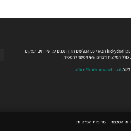
ו
עק
מגזין תוכן luckydeal מביא לכם הגולשים מגוון תכנים על שירותים ועסקים
, כולל המלצות ודברים שאי אפשר להפסיד.
 קשר:
office@mekomonet.co.il
הווה הסכמה.
מדיניות הפרטיות
פרסום מאמרים באתרים
פ