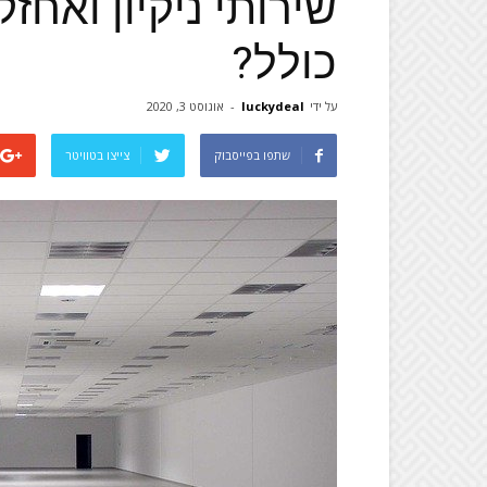
שירותי ניקיון ואחז
כולל?
על ידי
luckydeal
-
אוגוסט 3, 2020
שתפו בפייסבוק
צייצו בטוויטר