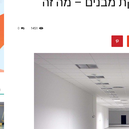
קת מבנים – מה זה
תוכן
0
1451
luckydeal
ת