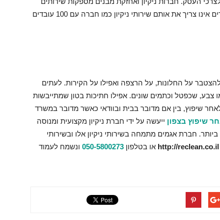
 לצרכי העסק. חברות ניקיון ואחזקת מבנים מספקות שירותים
אלו בהתאמה אישית לכל עסק שכן עסק עם 5 עובדים אינו צריך את אותם שירותי ניקיון כמו חברה עם 100 עובדים
 להצטבר על החלונות, על הרצפה ואפילו על הקירות. לעתים
 צבע, שכפטל וכתמים שונים. אפילו חתיכות בטון שמתייבשות
אחר שיפוץ, בין אם מדובר בבית ובוודאי כאשר מדובר במשרד
חר שיפוץ בצפון
ייעשה על ידי חברת ניקיון מקצועית ומנוסה
ותר. חברת אגמים מתמחה בשירותי ניקיון אלו ובשירותי
http://reclean.co.il
או בטלפון
050-5800273
ונשמח לעמוד