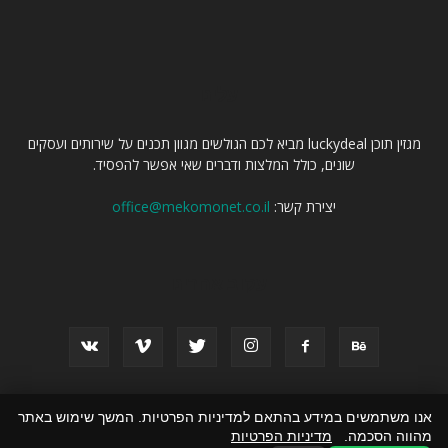
עלינו
מגזין תוכן luckydeal מביא לכם הגולשים מגוון תכנים על שירותים ועסקים
שונים, כולל המלצות ודברים שאי אפשר להפסיד.
יצירת קשר:
office@mekomonet.co.il
עקוב אחרינו
אנו משתמשים במידע בהתאם למדיניות הפרטיות. המשך שימוש באתר
פרסום מאמרים באתרים
פרסמו אצלנו
זירת המומחים
כל התכנים
מהווה הסכמה.
מדיניות הפרטיות
הצהרת נגישות