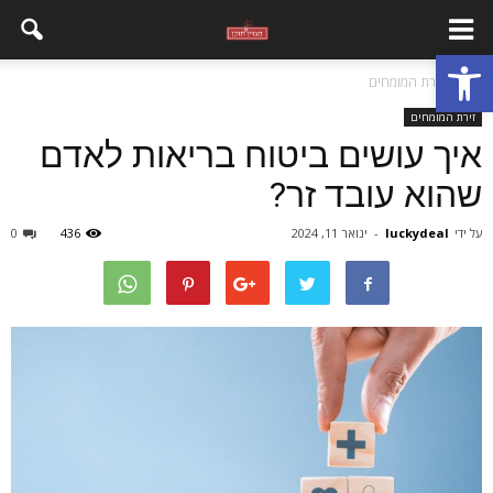
פתח סרגל נגישות
בית
זירת המומחים
זירת המומחים
איך עושים ביטוח בריאות לאדם
שהוא עובד זר?
על ידי
luckydeal
-
ינואר 11, 2024
436
0