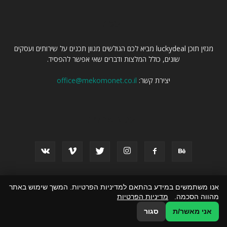
עלינו
מגזין תוכן luckydeal מביא לכם הגולשים מגוון תכנים על שירותים ועסקים
שונים, כולל המלצות ודברים שאי אפשר להפסיד.
יצירת קשר:
office@mekomonet.co.il
עקוב אחרינו
אנו משתמשים במידע בהתאם למדיניות הפרטיות. המשך שימוש באתר
פרסום מאמרים באתרים
פרסמו אצלנו
זירת המומחים
כל התכנים
מהווה הסכמה.
מדיניות הפרטיות
הצהרת נגישות
אני מאשר/ת
סגור
© כל הזכויות שמורות ל luckydeal.co.il