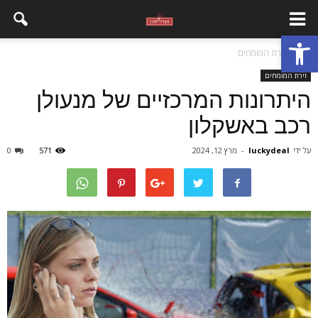
פתח סרגל נגישות
בית
זירת המומחים
זירת המומחים
היתרונות המרכזיים של מנעולן
רכב באשקלון
על ידי
luckydeal
-
מרץ 12, 2024
571
0